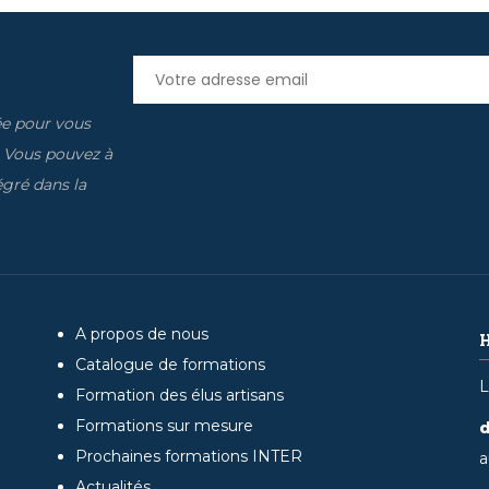
ée pour vous
. Vous pouvez à
gré dans la
A propos de nous
Catalogue de formations
L
Formation des élus artisans
Formations sur mesure
d
Prochaines formations INTER
a
Actualités