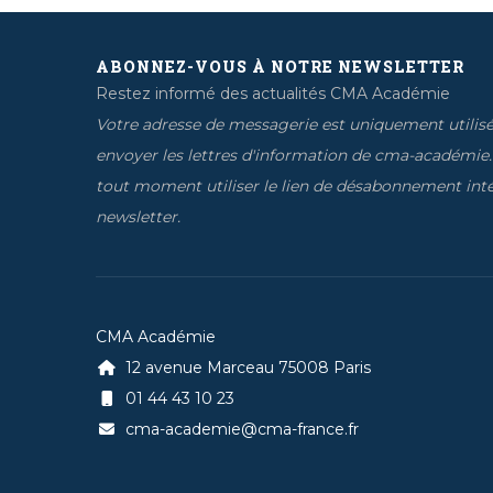
ABONNEZ-VOUS À NOTRE NEWSLETTER
Restez informé des actualités CMA Académie
Votre adresse de messagerie est uniquement utilis
envoyer les lettres d'information de cma-académie
tout moment utiliser le lien de désabonnement inté
newsletter.
CMA Académie
12 avenue Marceau 75008 Paris
01 44 43 10 23
cma-academie@cma-france.fr