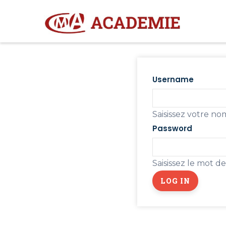
Aller
M
N
au
contenu
principal
Primary
tabs
Username
Saisissez votre n
Password
Saisissez le mot d