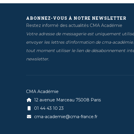
ABONNEZ-VOUS À NOTRE NEWSLETTER
Restez informé des actualités CMA Académie
Votre adresse de messagerie est uniquement utilis
envoyer les lettres d'information de cma-académie
tout moment utiliser le lien de désabonnement inté
newsletter.
CMA Académie
12 avenue Marceau 75008 Paris
01 44 43 10 23
cma-academie@cma-france.fr