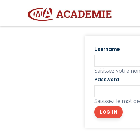
Aller
M
N
au
contenu
principal
Primary
tabs
Username
Saisissez votre n
Password
Saisissez le mot d