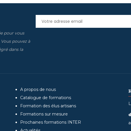
ée pour vous
. Vous pouvez à
gré dans la
A propos de nous
Catalogue de formations
L
Formation des élus artisans
Formations sur mesure
d
Prochaines formations INTER
a
Actualités