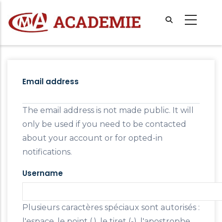
Aller
au
contenu
principal
Primary
tabs
Email address
The email address is not made public. It will
only be used if you need to be contacted
about your account or for opted-in
notifications.
Username
Plusieurs caractères spéciaux sont autorisés :
l'espace, le point (.), le tiret (-), l'apostrophe