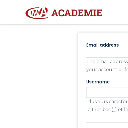
Aller
M
N
au
contenu
principal
Primary
tabs
Email address
The email address 
your account or fo
Username
Plusieurs caractères
le tiret bas (_) et 