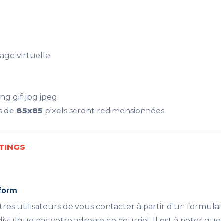
age virtuelle.
ng gif jpg jpeg.
s de
85x85
pixels seront redimensionnées.
TINGS
 form
es utilisateurs de vous contacter à partir d'un formula
ivulgue pas votre adresse de courriel. Il est à noter que