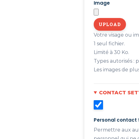
Image
Votre visage ou im
1 seul fichier.
Limité à 30 Ko.
Types autorisés : p
Les images de plu
CONTACT SET
Personal contact
Permettre aux autr
personnel qui ne d