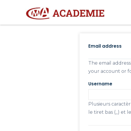
Aller
M
N
au
contenu
principal
Primary
tabs
Email address
The email address 
your account or fo
Username
Plusieurs caractères
le tiret bas (_) et 