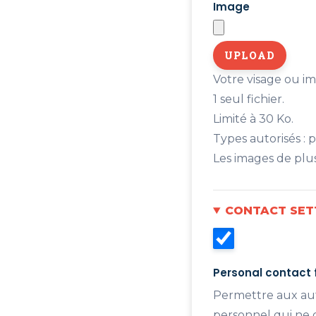
Image
Votre visage ou im
1 seul fichier.
Limité à 30 Ko.
Types autorisés : p
Les images de plu
CONTACT SET
Personal contact
Permettre aux autr
personnel qui ne d