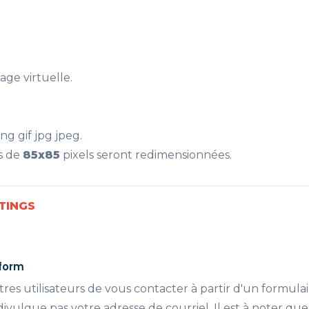
age virtuelle.
ng gif jpg jpeg.
s de
85x85
pixels seront redimensionnées.
TINGS
 form
es utilisateurs de vous contacter à partir d'un formula
ivulgue pas votre adresse de courriel. Il est à noter que