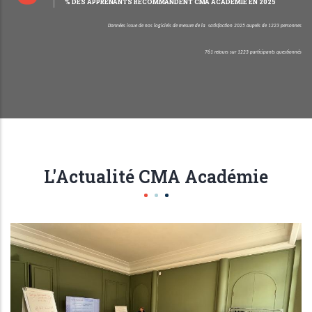
% DES APPRENANTS RECOMMANDENT CMA ACADÉMIE EN 2025
D
onnées issue de nos logiciels de mesure de la satisfaction 2025 auprès de 1223 personnes
761 retours sur 1223 participants questionnés
L'Actualité CMA Académie