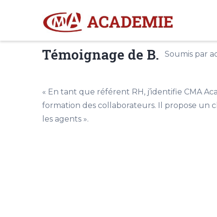
Aller
M
N
au
contenu
principal
Témoignage de B.
Soumis par
a
« En tant que référent RH, j’identifie CMA A
formation des collaborateurs. Il propose un 
les agents ».