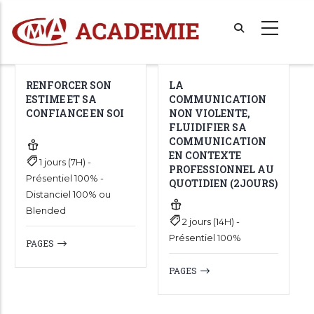
Aller
au
contenu
principal
RENFORCER SON
LA
ESTIME ET SA
COMMUNICATION
CONFIANCE EN SOI
NON VIOLENTE,
FLUIDIFIER SA
COMMUNICATION
EN CONTEXTE
1 jours (7H) -
PROFESSIONNEL AU
Présentiel 100% -
QUOTIDIEN (2JOURS)
Distanciel 100% ou
Blended
2 jours (14H) -
Présentiel 100%
PAGES
PAGES