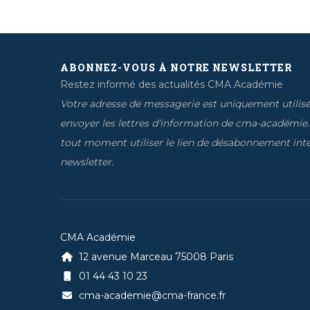
ABONNEZ-VOUS À NOTRE NEWSLETTER
Restez informé des actualités CMA Académie
Votre adresse de messagerie est uniquement utilis
envoyer les lettres d'information de cma-académie
tout moment utiliser le lien de désabonnement inté
newsletter.
CMA Académie
12 avenue Marceau 75008 Paris
01 44 43 10 23
cma-academie@cma-france.fr