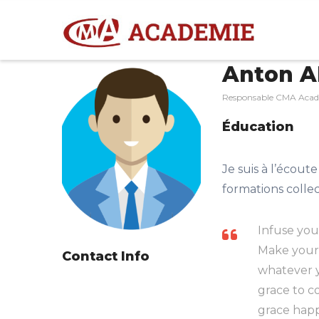
Aller
M
N
au
contenu
Anton 
principal
Responsable CMA Aca
Éducation
Je suis à l’écout
formations collec
Infuse your
Make your
Contact Info
whatever y
grace to 
grace happ