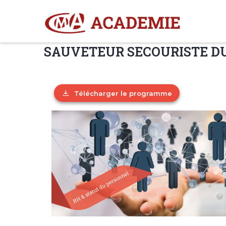
Aller
M
N
au
contenu
SAUVETEUR SECOURISTE DU T
principal
Télécharger le programme