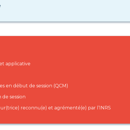
e
et applicative
ues en début de session (QCM)
n de session
ur(trice) reconnu(e) et agrémenté(e) par l’INRS