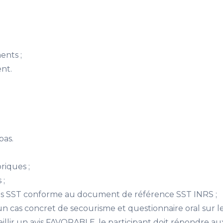
nts ;
nt.
pas.
riques ;
 ;
ces SST conforme au document de référence SST INRS ;
un cas concret de secourisme et questionnaire oral sur l
illir un avis FAVORABLE, le participant doit répondre au