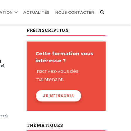
MATION
ACTUALITÉS
NOUS CONTACTER
PRÉINSCRIPTION
Cette formation vous
intéresse ?
l
nel
Inscrivez-vous dès
maintenant.
JE M'INSCRIS
nts)
THÉMATIQUES