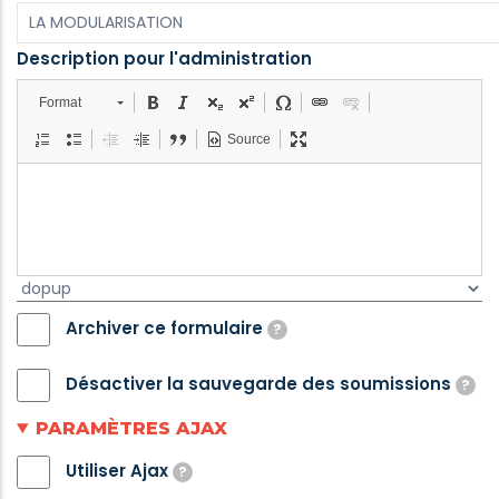
Description pour l'administration
Description
Format
pour
Source
l'administration
Category
Archiver ce formulaire
?
If
Désactiver la sauvegarde des soumissions
?
checked,
If
PARAMÈTRES AJAX
this
saving
webform
Utiliser Ajax
?
of
will