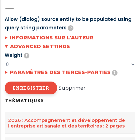
pas
this
Submissions
de
form
must
Allow (dialog) source entity to be populated using
rechargement
in
be
query string parameters
?
de
a
sent
If
INFORMATIONS SUR L'AUTEUR
la
modal
via
checked,
ADVANCED SETTINGS
page.
dialog.
an
Weight
source
?
email
entity
or
Weight
PARAMÈTRES DES TIERCES-PARTIES
can
?
processed
is
be
using
Supprimer
used
populated
a
when
using
THÉMATIQUES
custom
multiple
query
webform
webforms
string
handler.
2026 : Accompagnement et développement de
are
parameters.For
l'entreprise artisanale et des territoires : 2 pages
associated
example,