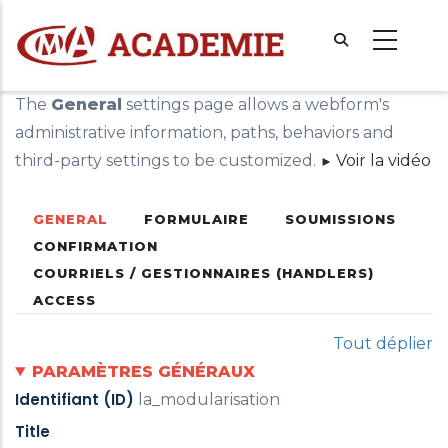
Aller
au
contenu
principal
The
General
settings page allows a webform's
administrative information, paths, behaviors and
third-party settings to be customized.
Voir la vidéo
(ONGLET
GENERAL
FORMULAIRE
SOUMISSIONS
Primary
Secondary
ACTIF)
CONFIRMATION
tabs
tabs
COURRIELS / GESTIONNAIRES (HANDLERS)
ACCESS
Tout déplier
PARAMÈTRES GÉNÉRAUX
Identifiant (ID)
la_modularisation
Title