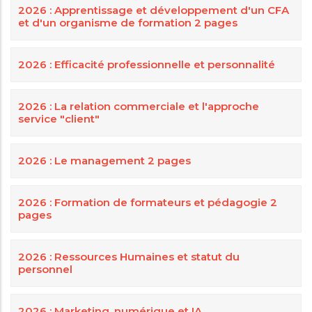
to
appending
2026 : Apprentissage et développement d'un CFA
et d'un organisme de formation 2 pages
the
?
same
source_entity_type=node&source_entity_id=1
webform
to
2026 : Efficacité professionnelle et personnalité
node.
a
webform's
2026 : La relation commerciale et l'approche
service "client"
URL
would
2026 : Le management 2 pages
set
a
submission's
2026 : Formation de formateurs et pédagogie 2
pages
'Submitted
to'
2026 : Ressources Humaines et statut du
value
personnel
to
'node:1'.You
2026 : Marketing, numérique et IA