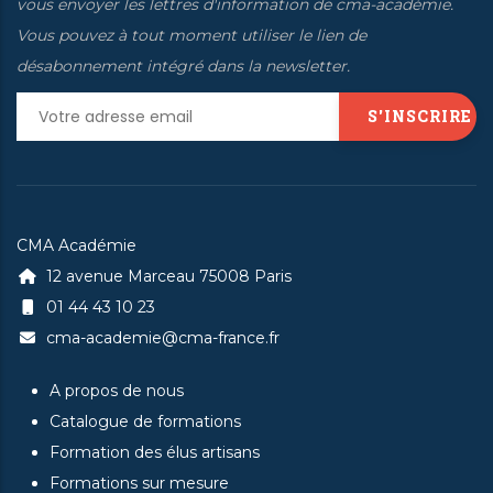
vous envoyer les lettres d'information de cma-académie.
on
Vous pouvez à tout moment utiliser le lien de
the
désabonnement intégré dans la newsletter.
current
page's
source
entity.
CMA Académie
12 avenue Marceau 75008 Paris
01 44 43 10 23
cma-academie@cma-france.fr
A propos de nous
Catalogue de formations
Formation des élus artisans
Formations sur mesure