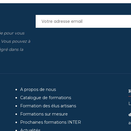
ée pour vous
. Vous pouvez à
gré dans la
A propos de nous
Catalogue de formations
L
Formation des élus artisans
Formations sur mesure
d
Prochaines formations INTER
a
Actualités