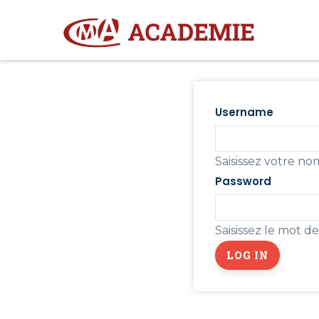
Aller
M
N
au
contenu
principal
Primary
tabs
Username
Saisissez votre n
Password
Saisissez le mot d