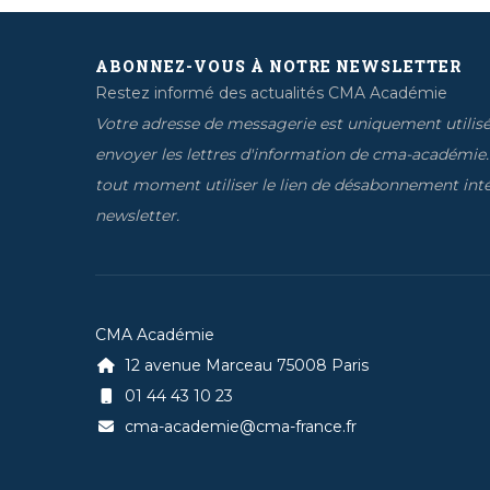
ABONNEZ-VOUS À NOTRE NEWSLETTER
Restez informé des actualités CMA Académie
Votre adresse de messagerie est uniquement utilis
envoyer les lettres d'information de cma-académie
tout moment utiliser le lien de désabonnement inté
newsletter.
CMA Académie
12 avenue Marceau 75008 Paris
01 44 43 10 23
cma-academie@cma-france.fr