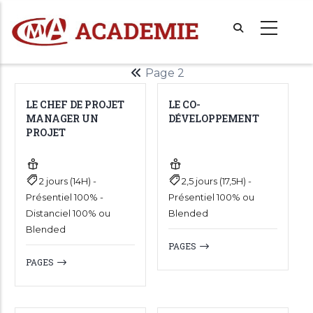
Aller
au
contenu
principal
Page
Page 2
Pagination
précédente
LE CHEF DE PROJET
LE CO-
MANAGER UN
DÉVELOPPEMENT
PROJET
2 jours (14H) -
2,5 jours (17,5H) -
Présentiel 100% -
Présentiel 100% ou
Distanciel 100% ou
Blended
Blended
PAGES
PAGES